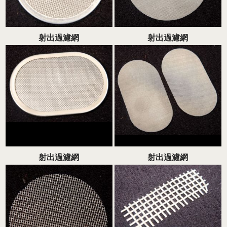
射出過濾網
射出過濾網
射出過濾網
射出過濾網